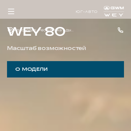
ЮГ-АВТО
WEY 80
Краснодар, Республика Адыгея, р-н Тахтамукайский, аул Тахтамукай, ул. Краснодарская, д. 3
Масштаб возможностей
О МОДЕЛИ