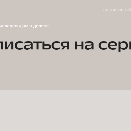
Официальный
м
Владельцам
О дилере
писаться на сер