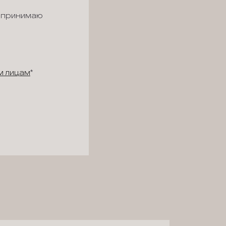
 принимаю
м лицам
*