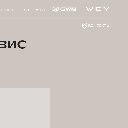
 дилер
ЮГ-АВТО
Контакты
вис