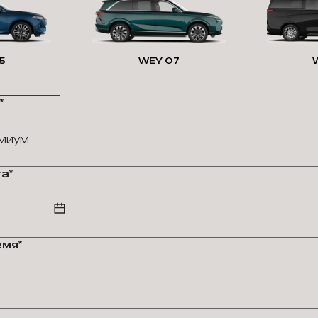
5
WEY 07
*
миум
а*
мя*