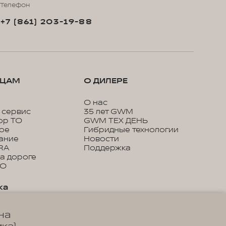
Телефон
+7 (861) 203-19-88
ЬЦАМ
О ДИЛЕРЕ
О нас
 сервис
35 лет GWM
ор ТО
GWM ТЕХ ДЕНЬ
кое
Гибридные технологии
ание
Новости
RA
Поддержка
а дороге
ТО
ка
онное
на
ие
 сервисы WEY