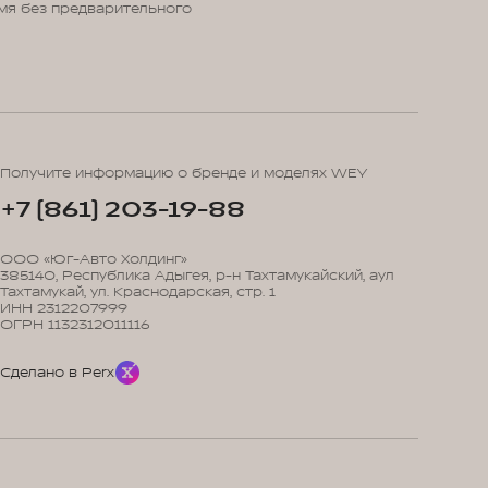
мя без предварительного
Получите информацию о бренде и моделях WEY
+7 (861) 203-19-88
ООО «Юг-Авто Холдинг»
385140, Республика Адыгея, р-н Тахтамукайский, аул
Тахтамукай, ул. Краснодарская, стр. 1
ИНН 2312207999
ОГРН 1132312011116
Сделано в Perx