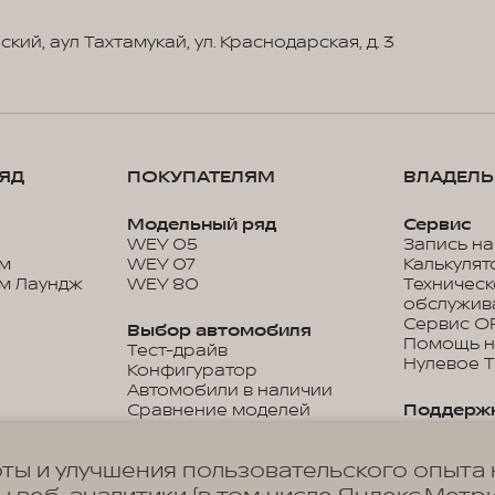
ий, аул Тахтамукай, ул. Краснодарская, д. 3
ЯД
ПОКУПАТЕЛЯМ
ВЛАДЕЛ
Модельный ряд
Сервис
WEY 05
Запись на
м
WEY 07
Калькулят
м Лаундж
WEY 80
Техничес
обслужив
Сервис O
Выбор автомобиля
Помощь н
Тест-драйв
Нулевое 
Конфигуратор
Автомобили в наличии
Сравнение моделей
Поддерж
Прайс-листы и каталоги
Гарантия
Дистанци
ты и улучшения пользовательского опыта 
управлен
Покупка
Цифровые