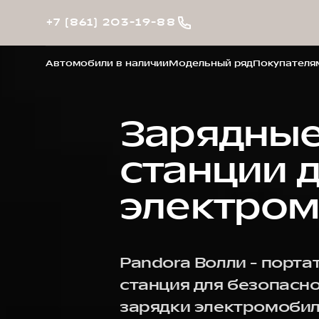
+7 (861) 203-19-88
Автомобили в наличии
Модельный ряд
Покупателя
Зарядны
станции 
электро
Pandora Волли - порта
станция для безопасн
зарядки электромобил