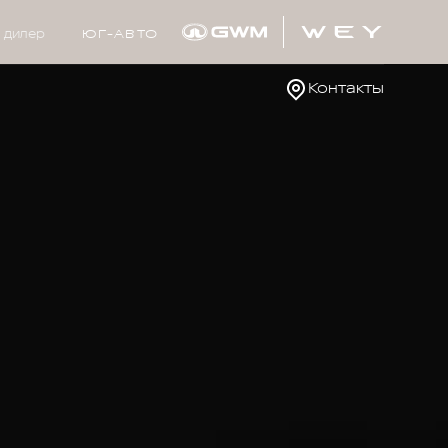
 дилер
ЮГ-АВТО
Контакты