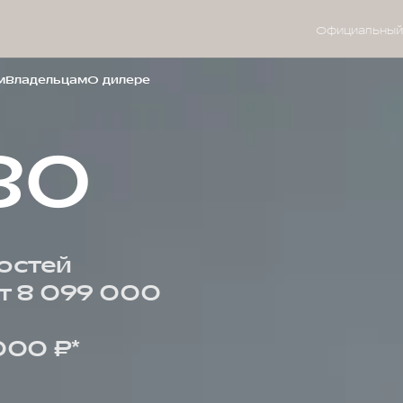
Официальный
м
Владельцам
О дилере
80
остей
т 8 099 000
000 ₽*