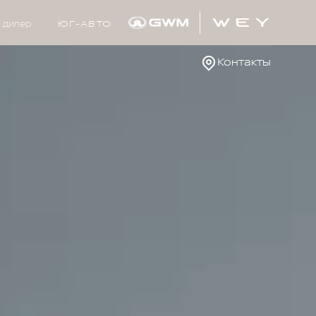
 дилер
ЮГ-АВТО
Контакты