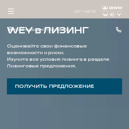
ЮГ-АВТО
WEY в ЛИЗИНГ
Краснодар, Республика Адыгея, р-н Тахтамукайский, аул Тахтамукай, ул. Краснодарская, д. 3
Оценивайте свои финансовые
возможности и риски.
Изучите все условия лизинга в разделе
Лизинговые предложения.
ПОЛУЧИТЬ ПРЕДЛОЖЕНИЕ