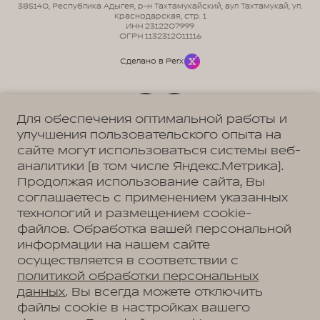
385140, Республика Адыгея, р-н Тахтамукайский, аул Тахтамукай, ул.
Краснодарская, стр. 1
ИНН 2312207999
ОГРН 1132312011116
Сделано в Perx
Для обеспечения оптимальной работы и
улучшения пользовательского опыта на
Политика обработки персональных данных
Пользовательское соглашение
сайте могут использоваться системы веб-
Согласие на коммуникацию
аналитики (в том числе Яндекс.Метрика).
Согласие на предоставление персональных данных третьим лицам
Согласие на обработку ПД
Продолжая использование сайта, Вы
соглашаетесь с применением указанных
технологий и размещением cookie-
файлов. Обработка вашей персональной
Адрес
информации на нашем сайте
Краснодар, Республика Адыгея, р-н Тахтамукайский, аул
осуществляется в соответствии с
Тахтамукай, ул. Краснодарская, д. 3
Телефон
политикой обработки персональных
+7 (861) 203-19-88
данных
. Вы всегда можете отключить
файлы cookie в настройках вашего