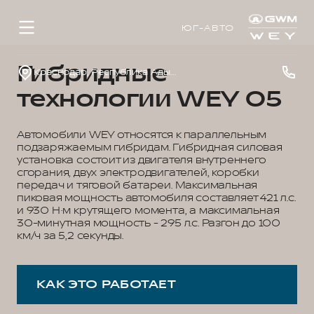
ЮГ-АВТО
Гибридные
Краснодар, Республика Адыгея, р-н Тахтамукайский, аул Тахтамукай, ул. Краснодарская, д. 3
технологии WEY 05
Автомобили WEY относятся к параллельным
подзаряжаемым гибридам. Гибридная силовая
установка состоит из двигателя внутреннего
сгорания, двух электродвигателей, коробки
передач и тяговой батареи. Максимальная
пиковая мощность автомобиля составляет 421 л.с.
и 930 Н·м крутящего момента, а максимальная
30-минутная мощность - 295 л.с. Разгон до 100
км/ч за 5,2 секунды.
КАК ЭТО РАБОТАЕТ