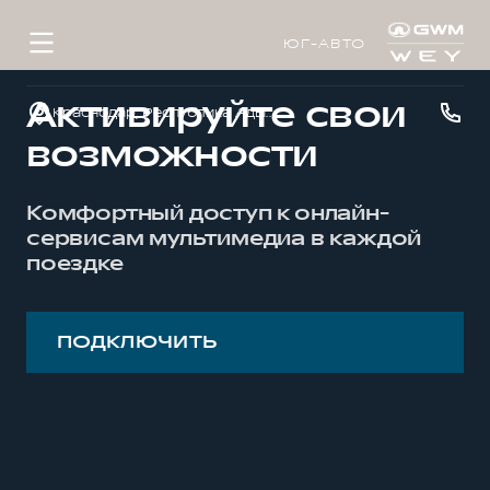
ЮГ-АВТО
Активируйте свои
Краснодар, Республика Адыгея, р-н Тахтамукайский, аул Тахтамукай, ул. Краснодарская, д. 3
возможности
Комфортный доступ к онлайн-
сервисам мультимедиа в каждой
поездке
ПОДКЛЮЧИТЬ