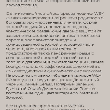
электротяге на малых скоростях; экономичный
расход топлива.
Отличительной чертой экстерьера новинки WEY
80 являются вертикальная решетка радиатора с
боковыми хромированными линиями, форма
которой по дизайну напоминает водопад;
электрические раздвижные двери с защитой от
защемления, светодиодная оптика и подсветка
порогов, люк с электроприводом и
солнцезащитной шторкой в передней части
салона. Для комплектации Premium
предусмотрена также панорамная крыша с
солнцезащитной шторкой в задней части
салона, а для удлиненной комплектации Business
Lounge - потолок с эффектом звездного неба с
869 светодиодами и динамическими режимами.
На российском рынке гибридный минивэн WEY
80 доступен в следующих цветах: Динамичный
Черный, Лунный Белый, Полярный Зеленый,
Дымчатый Серый. Для комплектации Premium
доступен еще один цвет экстерьера: Медовый
Золотой.
Все внутреннее пространство WEY 80