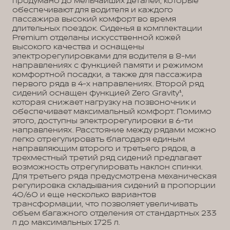
продумано до мельчайших деталей, которые
обеспечивают для водителя и каждого
пассажира высокий комфорт во время
длительных поездок. Сиденья в комплектации
Premium отделаны искусственной кожей
высокого качества и оснащены
электрорегулировками для водителя в 8-ми
направлениях с функцией памяти и режимом
комфортной посадки, а также для пассажира
первого ряда в 4-х направлениях. Второй ряд
сидений оснащен функцией Zero Gravity¹,
которая снижает нагрузку на позвоночник и
обеспечивает максимальный комфорт. Помимо
этого, доступны электрорегулировки в 6-ти
направлениях. Расстояние между рядами можно
легко отрегулировать благодаря единым
направляющим второго и третьего рядов, а
трехместный третий ряд сидений предлагает
возможность отрегулировать наклон спинки.
Для третьего ряда предусмотрена механическая
регулировка складывания сидений в пропорции
40/60 и еще несколько вариантов
трансформации, что позволяет увеличивать
объем багажного отделения от стандартных 233
л до максимальных 1725 л.