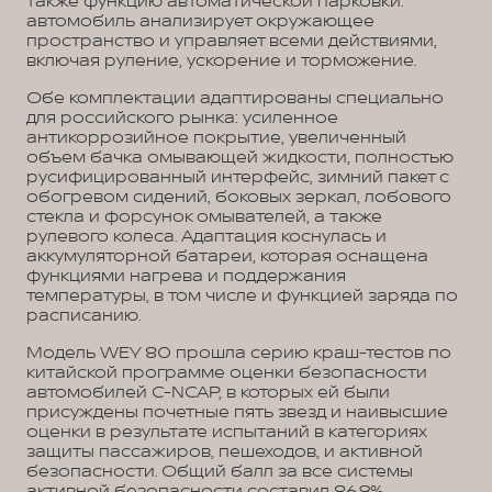
также функцию автоматической парковки:
автомобиль анализирует окружающее
пространство и управляет всеми действиями,
включая руление, ускорение и торможение.
Обе комплектации адаптированы специально
для российского рынка: усиленное
антикоррозийное покрытие, увеличенный
объем бачка омывающей жидкости, полностью
русифицированный интерфейс, зимний пакет с
обогревом сидений, боковых зеркал, лобового
стекла и форсунок омывателей, а также
рулевого колеса. Адаптация коснулась и
аккумуляторной батареи, которая оснащена
функциями нагрева и поддержания
температуры, в том числе и функцией заряда по
расписанию.
Модель WEY 80 прошла серию краш-тестов по
китайской программе оценки безопасности
автомобилей С-NCAP, в которых ей были
присуждены почетные пять звезд и наивысшие
оценки в результате испытаний в категориях
защиты пассажиров, пешеходов, и активной
безопасности. Общий балл за все системы
активной безопасности составил 86,9%.