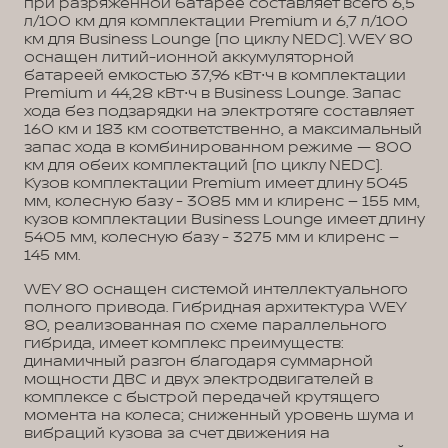
при разряженной батарее составляет всего 6,5
л/100 км для комплектации Premium и 6,7 л/100
км для Business Lounge (по циклу NEDC). WEY 80
оснащен литий-ионной аккумуляторной
батареей емкостью 37,96 кВт⋅ч в комплектации
Premium и 44,28 кВт⋅ч в Business Lounge. Запас
хода без подзарядки на электротяге составляет
160 км и 183 км соответственно, а максимальный
запас хода в комбинированном режиме — 800
км для обеих комплектаций (по циклу NEDC).
Кузов комплектации Premium имеет длину 5045
мм, колесную базу - 3085 мм и клиренс – 155 мм,
кузов комплектации Business Lounge имеет длину
5405 мм, колесную базу - 3275 мм и клиренс –
145 мм.
WEY 80 оснащен системой интеллектуального
полного привода. Гибридная архитектура WEY
80, реализованная по схеме параллельного
гибрида, имеет комплекс преимуществ:
динамичный разгон благодаря суммарной
мощности ДВС и двух электродвигателей в
комплексе с быстрой передачей крутящего
момента на колеса; сниженный уровень шума и
вибраций кузова за счет движения на