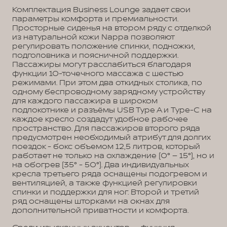
Комплектация Business Lounge задает свои
параметры комфорта и премиальности.
Просторные сиденья на втором ряду с отделкой
из натуральной кожи Nappa позволяют
регулировать положение спинки, подножки,
подголовника и поясничной поддержки.
Пассажиры могут расслабиться благодаря
функции 10-точечного массажа с шестью
режимами. При этом два откидных столика, по
одному беспроводному зарядному устройству
для каждого пассажира в широком
подлокотнике и разъёмы USB Type A и Type-C на
каждое кресло создадут удобное рабочее
пространство. Для пассажиров второго ряда
предусмотрен необходимый атрибут для долгих
поездок - бокс объемом 12,5 литров, который
работает не только на охлаждение (0° – 15°), но и
на обогрев (35° - 50°). Два индивидуальных
кресла третьего ряда оснащены подогревом и
вентиляцией, а также функцией регулировки
спинки и поддержки для ног. Второй и третий
ряд оснащены шторками на окнах для
дополнительной приватности и комфорта.