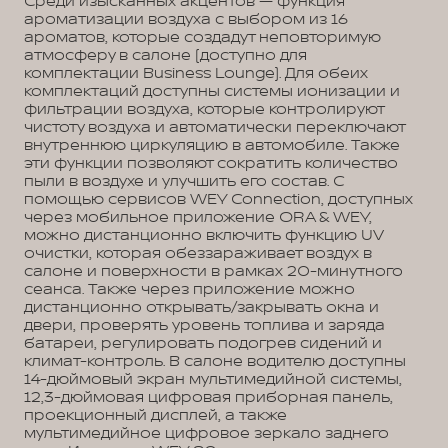
Среди изысканных акцентов — функция
ароматизации воздуха с выбором из 16
ароматов, которые создадут неповторимую
атмосферу в салоне (доступно для
комплектации Business Lounge). Для обеих
комплектаций доступны системы ионизации и
фильтрации воздуха, которые контролируют
чистоту воздуха и автоматически переключают
внутреннюю циркуляцию в автомобиле. Также
эти функции позволяют сократить количество
пыли в воздухе и улучшить его состав. С
помощью сервисов WEY Connection, доступных
через мобильное приложение ORA & WEY,
можно дистанционно включить функцию UV
очистки, которая обеззараживает воздух в
салоне и поверхности в рамках 20-минутного
сеанса. Также через приложение можно
дистанционно открывать/закрывать окна и
двери, проверять уровень топлива и заряда
батареи, регулировать подогрев сидений и
климат-контроль. В салоне водителю доступны
14-дюймовый экран мультимедийной системы,
12,3-дюймовая цифровая приборная панель,
проекционный дисплей, а также
мультимедийное цифровое зеркало заднего