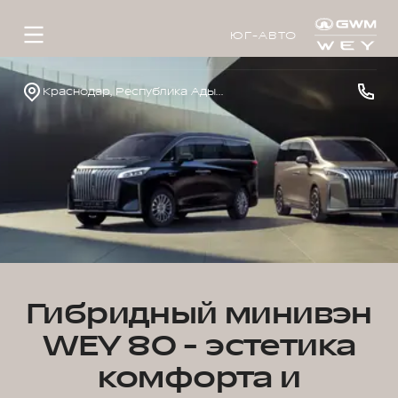
ЮГ-АВТО
Краснодар, Республика Адыгея, р-н Тахтамукайский, аул Тахтамукай, ул. Краснодарская, д. 3
Гибридный минивэн
WEY 80 - эстетика
комфорта и