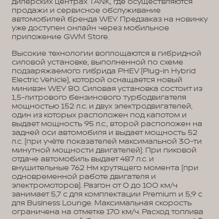
дилерских центрах TANK, где осуществляются
продажи и сервисное обслуживание
автомобилей бренда WEY. Предзаказ на новинку
уже доступен онлайн через мобильное
приложение GWM Store.
Высокие технологии воплощаются в гибридной
силовой установке, выполненной по схеме
подзаряжаемого гибрида PHEV (Plug-in Hybrid
Electric Vehicle), которой оснащается новый
минивэн WEY 80. Силовая установка состоит из
1,5-литрового бензинового турбодвигателя
мощностью 152 л.с. и двух электродвигателей,
один из которых расположен под капотом и
выдает мощность 95 л.с., второй расположен на
задней оси автомобиля и выдает мощность 52
л.с. (при учёте показателей максимальной 30-ти
минутной мощности двигателей). При пиковой
отдаче автомобиль выдает 487 л.с. и
внушительные 762 Нм крутящего момента (при
одновременной работе двигателя и
электромоторов). Разгон от 0 до 100 км/ч
занимает 5,7 с для комплектации Premium и 5,9 с
для Business Lounge. Максимальная скорость
ограничена на отметке 170 км/ч. Расход топлива