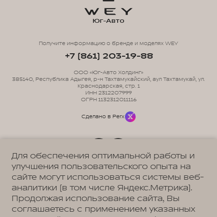
Юг-Авто
Получите информацию о бренде и моделях WEY
+7 (861) 203-19-88
ООО «Юг-Авто Холдинг»
385140, Республика Адыгея, р-н Тахтамукайский, аул Тахтамукай, ул.
Краснодарская, стр. 1
ИНН 2312207999
ОГРН 1132312011116
Сделано в Perx
Для обеспечения оптимальной работы и
улучшения пользовательского опыта на
Политика обработки персональных данных
Пользовательское соглашение
сайте могут использоваться системы веб-
Согласие на коммуникацию
аналитики (в том числе Яндекс.Метрика).
Согласие на предоставление персональных данных третьим лицам
Согласие на обработку ПД
Продолжая использование сайта, Вы
соглашаетесь с применением указанных