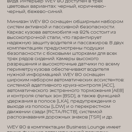
вида. Интерьер WEY 80 доступен в трех
цветовых вариантах: черный, коричнево-
черный, бежево-синий.
Минивэн WEY 80 оснащен обширным набором
систем активной и пассивной безопасности.
Каркас кузова автомобиля на 82% состоит из
высокопрочной стали, что гарантирует
надежную защиту водителя и пассажиров. В двух
комплектациях предусмотрены подушки
безопасности с боковыми шторками для всех
трех рядов сидений. Камеры высокого
разрешения и высокоточные датчики по всему
периметру кузова обеспечивают водителя
нужной информацией. WEY 80 оснащен
широким набором автоматических ассистентов:
системой адаптивного круиз-контроля (ACC),
автоматического экстренного торможения (AEB)
и контроля слепых зон (BSD), а также функцией
удержания в полосе (LKA), предупреждения о
выходе из полосы (LDW) и о перекрестном
движении сзади (RCTA/RCTB), системой
распознавания дорожных знаков (TSR) и др.
WEY 80 в комплектации Business Lounge имеет