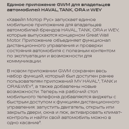
Единое приложение GWM для владельцев
автомобилей HAVAL, TANK, ORA и WEY
«Хавейл Мотор Рус» запускает единое
мобильное приложение для владельцев
автомобилей брендов HAVAL, TANK, ORA и WEY,
которые выпускаются концерном Great Wall
Motor. Приложение объединяет функционал
дистанционного управления и проверки
состояния автомобиля с полезным контентом
по эксплуатации и возможности для
коммуникации.
В новом приложении GWM сохранен весь
набор функций, который был доступен ранее
пользователям приложений MY HAVAL¹, TANK и
ORA&WEY², а также добавлены новые
возможности. Теперь на рабочий стол
мобильного телефона добавляются виджеты с
быстрым доступом к функциям дистанционного
управления: запустить двигатель, открыть или
закрыть двери, окна и люк, активировать климат-
контроль и найти свой автомобиль можно в
одно касание³.