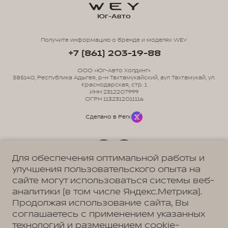
Юг-Авто
Получите информацию о бренде и моделях WEY
+7 (861) 203-19-88
ООО «Юг-Авто Холдинг»
385140, Республика Адыгея, р-н Тахтамукайский, аул Тахтамукай, ул.
Краснодарская, стр. 1
ИНН 2312207999
ОГРН 1132312011116
Сделано в Perx
Для обеспечения оптимальной работы и
улучшения пользовательского опыта на
Политика обработки персональных данных
Пользовательское соглашение
сайте могут использоваться системы веб-
Согласие на коммуникацию
аналитики (в том числе Яндекс.Метрика).
Согласие на предоставление персональных данных третьим лицам
Согласие на обработку ПД
Продолжая использование сайта, Вы
соглашаетесь с применением указанных
технологий и размещением cookie-