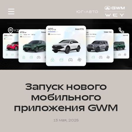
ЮГ-АВТО
Краснодар, Республика Адыгея, р-н Тахтамукайский, аул Тахтамукай, ул. Краснодарская, д. 3
Запуск нового
мобильного
приложения GWM
13 мая, 2025