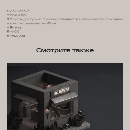
1 Май Хавейл
2 Ора и Вей
3 Список доступных функций отличается в зависимости от модели
и комплектации автомобиля
4 Е-гайд
5 АйОС
6 Андроид
Смотрите также