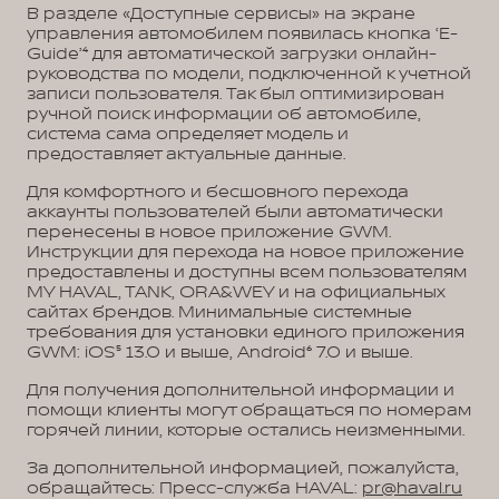
В разделе «Доступные сервисы» на экране
управления автомобилем появилась кнопка ‘E-
Guide’⁴ для автоматической загрузки онлайн-
руководства по модели, подключенной к учетной
записи пользователя. Так был оптимизирован
ручной поиск информации об автомобиле,
система сама определяет модель и
предоставляет актуальные данные.
Для комфортного и бесшовного перехода
аккаунты пользователей были автоматически
перенесены в новое приложение GWM.
Инструкции для перехода на новое приложение
предоставлены и доступны всем пользователям
MY HAVAL, TANK, ORA&WEY и на официальных
сайтах брендов. Минимальные системные
требования для установки единого приложения
GWM: iOS⁵ 13.0 и выше, Android⁶ 7.0 и выше.
Для получения дополнительной информации и
помощи клиенты могут обращаться по номерам
горячей линии, которые остались неизменными.
За дополнительной информацией, пожалуйста,
обращайтесь: Пресс-служба HAVAL:
pr@haval.ru